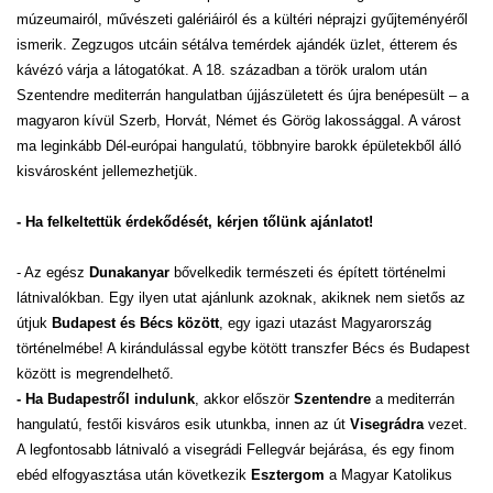
múzeumairól, művészeti galériáiról és a kültéri néprajzi gyűjteményéről
ismerik. Zegzugos utcáin sétálva temérdek ajándék üzlet, étterem és
kávézó várja a látogatókat. A 18. században a török uralom után
Szentendre mediterrán hangulatban újjászületett és újra benépesült – a
magyaron kívül Szerb, Horvát, Német és Görög lakossággal. A várost
ma leginkább Dél-európai hangulatú, többnyire barokk épületekből álló
kisvárosként jellemezhetjük.
- Ha felkeltettük érdekődését, kérjen tőlünk ajánlatot!
- Az egész
Dunakanyar
bővelkedik természeti és épített történelmi
látnivalókban. Egy ilyen utat ajánlunk azoknak, akiknek nem sietős az
útjuk
Budapest és Bécs között
, egy igazi utazást Magyarország
történelmébe! A kirándulással egybe kötött transzfer Bécs és Budapest
között is megrendelhető.
- Ha Budapestről indulunk
, akkor először
Szentendre
a mediterrán
hangulatú, festői kisváros esik utunkba, innen az út
Visegrádra
vezet.
A legfontosabb látnivaló a visegrádi Fellegvár bejárása, és egy finom
ebéd elfogyasztása után következik
Esztergom
a Magyar Katolikus