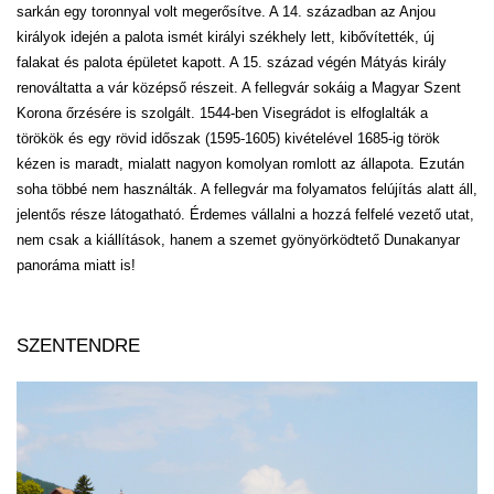
sarkán egy toronnyal volt megerősítve. A 14. században az Anjou
királyok idején a palota ismét királyi székhely lett, kibővítették, új
falakat és palota épületet kapott. A 15. század végén Mátyás király
renováltatta a vár középső részeit. A fellegvár sokáig a Magyar Szent
Korona őrzésére is szolgált. 1544-ben Visegrádot is elfoglalták a
törökök és egy rövid időszak (1595-1605) kivételével 1685-ig török
kézen is maradt, mialatt nagyon komolyan romlott az állapota. Ezután
soha többé nem használták. A fellegvár ma folyamatos felújítás alatt áll,
jelentős része látogatható. Érdemes vállalni a hozzá felfelé vezető utat,
nem csak a kiállítások, hanem a szemet gyönyörködtető Dunakanyar
panoráma miatt is!
SZENTENDRE