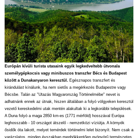
Európán kívüli turista utasaink egyik legkedveltebb útvonala
személygépkocsis vagy minibuszos transzfer Bécs és Budapest
között a Dunakanyaron keresztül.
Egésznapos transzfert és
kirándulást kínálunk, ha nem sietős a megérkezés Budapestre vagy
Bécsbe. Talán az "Utazás Magyarország Történelmébe" nevet is
adhatnánk ennek az útnak, hiszen általában a folyó völgyeken keresztül
vezető kereskedelmi utak mentén alakultak ki a legkorábbi települések.
A Duna folyó a maga 2850 km-es (1771 mérföld) hosszával Európa
leghosszabb - 10 országot átszelő - nemzetközi víziútja. A környék
ősidők óta lakott, melyet temérdek történelmi lelet bizonyít. Nem csak a
varázslatos, minden évszakban meghökkentően gyönyörű természetes