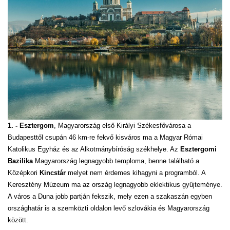
1. - Esztergom
, Magyarország első Királyi Székesfővárosa a
Budapesttől csupán 46 km-re fekvő kisváros ma a Magyar Római
Katolikus Egyház és az Alkotmánybíróság székhelye. Az
Esztergomi
Bazilika
Magyarország legnagyobb temploma, benne található a
Középkori
Kincstár
melyet nem érdemes kihagyni a programból. A
Keresztény Múzeum ma az ország legnagyobb eklektikus gyűjteménye.
A város a Duna jobb partján fekszik, mely ezen a szakaszán egyben
országhatár is a szemközti oldalon levő szlovákia és Magyarország
között.