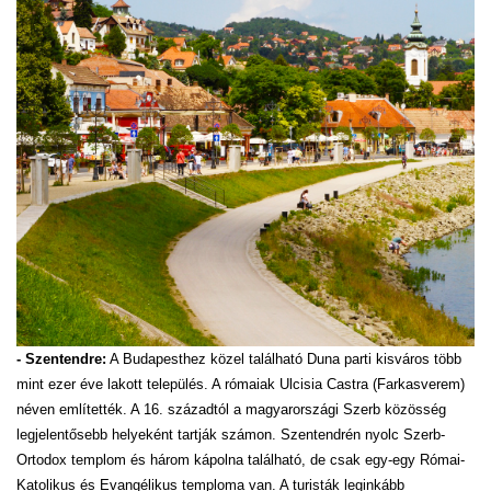
- Szentendre:
A Budapesthez közel található Duna parti kisváros több
mint ezer éve lakott település. A rómaiak Ulcisia Castra (Farkasverem)
néven említették. A 16. századtól a magyarországi Szerb közösség
legjelentősebb helyeként tartják számon. Szentendrén nyolc Szerb-
Ortodox templom és három kápolna található, de csak egy-egy Római-
Katolikus és Evangélikus temploma van. A turisták leginkább