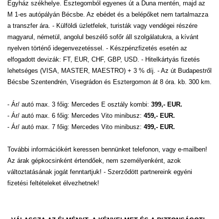
Egyház székhelye. Esztegomból egyenes út a Duna mentén, majd az
M 1-es autópályán Bécsbe. Az ebédet és a belépőket nem tartalmazza
a transzfer ára. - Külföldi üzletfelek, turisták vagy vendégei részére
magyarul, németül, angolul beszélő sofőr áll szolgálatukra, a kívánt
nyelven történő idegenvezetéssel. - Készpénzfizetés esetén az
elfogadott devizák: FT, EUR, CHF, GBP, USD. - Hitelkártyás fizetés
lehetséges (VISA, MASTER, MAESTRO) + 3 % díj. - Az út Budapestről
Bécsbe Szentendrén, Visegrádon és Esztergomon át 8 óra. kb. 300 km.
- Ár/ autó max. 3 főig: Mercedes E osztály kombi:
399,- EUR.
- Ár/ autó max. 6 főig: Mercedes Vito minibusz:
459,- EUR.
- Ár/ autó max. 7 főig: Mercedes Vito minibusz:
499,- EUR.
További információkért keressen bennünket telefonon, vagy e-mailben!
Az árak gépkocsinként értendőek, nem személyenként, azok
változtatásának jogát fenntartjuk! - Szerződött partnereink egyéni
fizetési feltételeket élvezhetnek!