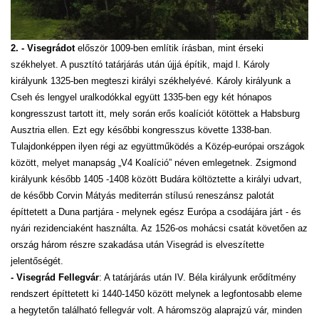
2. - Visegrádot
először 1009-ben említik írásban, mint érseki
székhelyet. A pusztító tatárjárás után újjá építik, majd l. Károly
királyunk 1325-ben megteszi királyi székhelyévé. Károly királyunk a
Cseh és lengyel uralkodókkal együtt 1335-ben egy két hónapos
kongresszust tartott itt, mely során erős koalíciót kötöttek a Habsburg
Ausztria ellen. Ezt egy későbbi kongresszus követte 1338-ban.
Tulajdonképpen ilyen régi az együttműködés a Közép-európai országok
között, melyet manapság „V4 Koalíció” néven emlegetnek. Zsigmond
királyunk később 1405 -1408 között Budára költöztette a királyi udvart,
de később Corvin Mátyás mediterrán stílusú reneszánsz palotát
építtetett a Duna partjára - melynek egész Európa a csodájára járt - és
nyári rezidenciaként használta. Az 1526-os mohácsi csatát követően az
ország három részre szakadása után Visegrád is elveszítette
jelentőségét.
- Visegrád Fellegvár
: A tatárjárás után IV. Béla királyunk erődítmény
rendszert építtetett ki 1440-1450 között melynek a legfontosabb eleme
a hegytetőn található fellegvár volt. A háromszög alaprajzú vár, minden